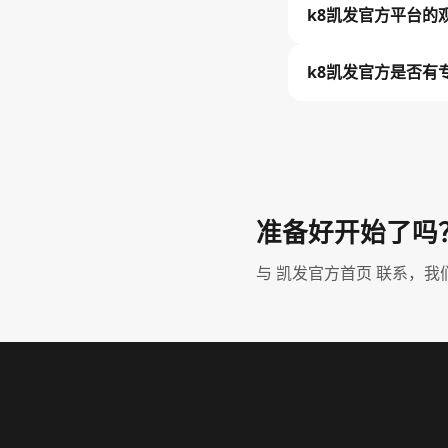
k8凯发官方平台的
k8凯发官方是否有
准备好开始了吗
与 凯发官方首页 联系，