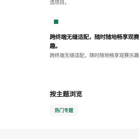
流项目。
■
跨终端无缝适配，随时随地畅享观赛
趣。
跨终端无缝适配，随时随地畅享观赛乐趣
按主题浏览
热门专题