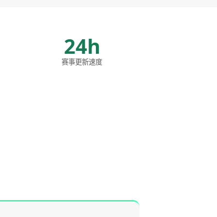
24h
赛事更新速度