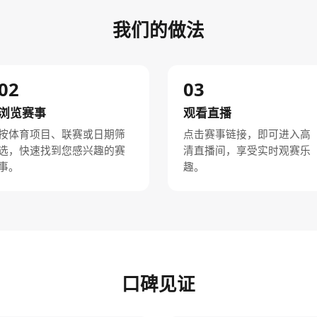
我们的做法
02
03
浏览赛事
观看直播
按体育项目、联赛或日期筛
点击赛事链接，即可进入高
选，快速找到您感兴趣的赛
清直播间，享受实时观赛乐
事。
趣。
口碑见证