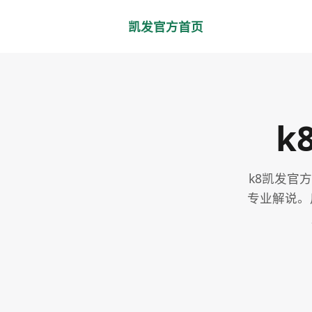
凯发官方首页
k
k8凯发官
专业解说。