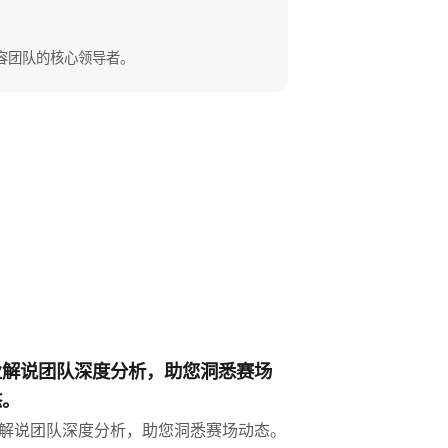
容团队的核心领导者。
业解说团队深度分析，助您洞悉赛场
态。
解说团队深度分析，助您洞悉赛场动态。