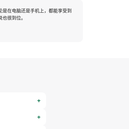
论是在电脑还是手机上，都能享受到
说也很到位。