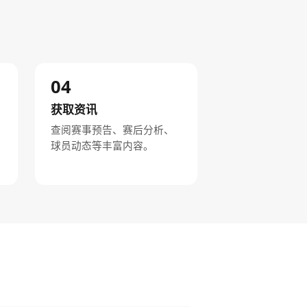
04
获取资讯
查阅赛事预告、赛后分析、
球员动态等丰富内容。