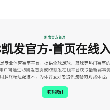
凯发官方首页
8凯发官方-首页在线
方是专业体育赛事平台，提供全球足球、篮球等热门赛事
用户可通过k8凯发首页或K8凯发在线平台获取最新赛事
用多终端适配技术，为体育爱好者提供流畅的观赛体验
联系我们