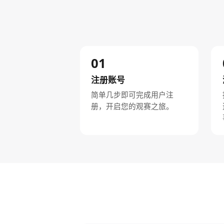
01
注册账号
简单几步即可完成用户注
册，开启您的观赛之旅。