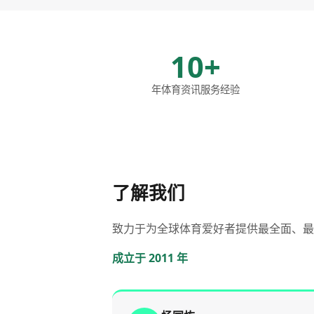
10+
年体育资讯服务经验
了解我们
致力于为全球体育爱好者提供最全面、最
成立于 2011 年